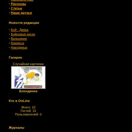
·
Рассказы
·
Статьи
·
Наши друзья
Новости редакции
·
Бой - Девка
·
Бойцовые киски
·
Валькирия
·
Комиксы
·
Наездница
Галерея
Случайная картинка:
Блондинка
Кто в OnLine
Всего: 10
Гостей: 10
Пользователей: 0
Журналы