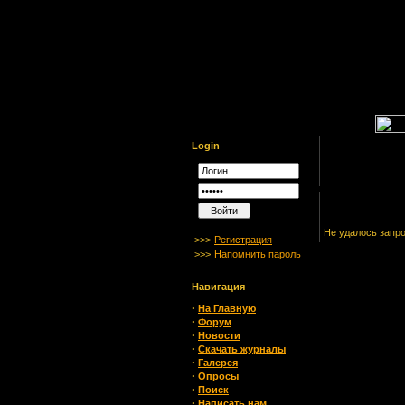
Login
Не удалось запр
>>>
Регистрация
>>>
Напомнить пароль
Навигация
·
На Главную
·
Форум
·
Новости
·
Скачать журналы
·
Галерея
·
Опросы
·
Поиск
·
Написать нам