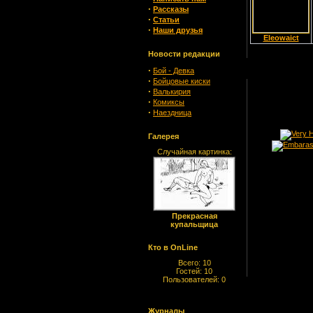
·
Рассказы
·
Статьи
·
Наши друзья
Eleowaict
Новости редакции
·
Бой - Девка
·
Бойцовые киски
·
Валькирия
·
Комиксы
·
Наездница
Галерея
Случайная картинка:
Прекрасная
купальщица
Кто в OnLine
Всего: 10
Гостей: 10
Пользователей: 0
Журналы