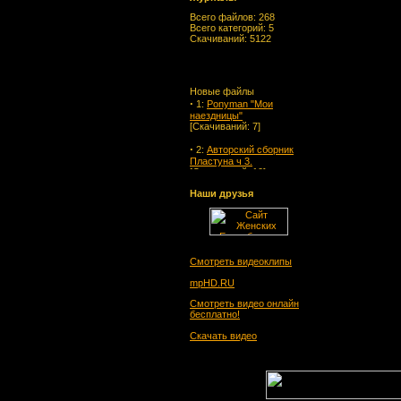
Всего файлов: 268
Всего категорий: 5
Скачиваний: 5122
Новые файлы
·
1:
Ponyman "Мои
наездницы"
[Скачиваний: 7]
·
2:
Авторский сборник
Пластуна ч 3.
[Скачиваний: 10]
·
3:
Авторский сборник
Наши друзья
Пластуна ч 2.
[Скачиваний: 10]
·
4:
Авторский сборник
Пластуна ч 1.
[Скачиваний: 17]
Смотреть видеоклипы
·
5:
Альманах "Бой-
mpHD.RU
девка" № 1 2014
Смотреть видео онлайн
[Скачиваний: 20]
бесплатно!
·
6:
Валькирия № 4 2014
Скачать видео
[Скачиваний: 32]
·
7:
Бойцовые Киски № 4.
2014
[Скачиваний: 15]