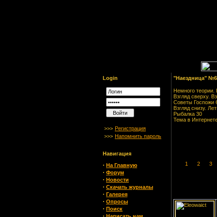
Login
"Наездница" №6
Немного теории. 
Взгляд сверху. В
Советы Госпожи 
Взгляд снизу. Ле
Рыбалка 30
Тема в Интернете
>>>
Регистрация
>>>
Напомнить пароль
Навигация
1
2
3
·
На Главную
·
Форум
·
Новости
·
Скачать журналы
·
Галерея
·
Опросы
·
Поиск
·
Написать нам