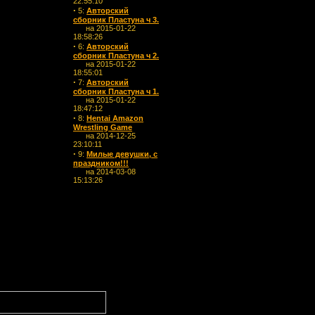
22:55:10
·
5:
Авторский
сборник Пластуна ч 3.
на 2015-01-22
18:58:26
·
6:
Авторский
сборник Пластуна ч 2.
на 2015-01-22
18:55:01
·
7:
Авторский
сборник Пластуна ч 1.
на 2015-01-22
18:47:12
·
8:
Hentai Amazon
Wrestling Game
на 2014-12-25
23:10:11
·
9:
Милые девушки, с
праздником!!!
на 2014-03-08
15:13:26