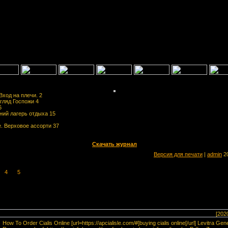
Вход на плечи. 2
згляд Госпожи 4
6
тний лагерь отдыха 15
. Верховое ассорти 37
Скачать журнал
Версия для печати
|
admin
20
4
5
[202
How To Order Cialis Online [url=https://apcialisle.com/#]buying cialis online[/url] Levitra Gen