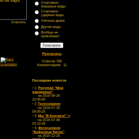
en Mit Viagra
Спортивно-
борцовые виды
Спортивно-
ударные виды
Уличные драки
Ответить
Другие виды
Вообще не
привлекают
Результаты
Ответов 796
Комментариев : 11
Последние новости
·
1:
Ponyman "Мои
наездницы"
на 2016-09-26
22:45:00
·
2:
Голосование
на 2016-07-26
09:09:25
·
3:
Мы "В Контакте" :)
на 2016-07-08
02:10:39
·
4:
Фотогалерея
"Бойцовых Кисок"
на 2015-12-25