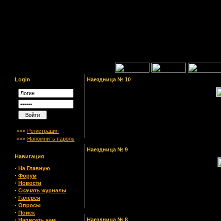
Login
Наездница № 10
>>>
Регистрация
>>>
Напомнить пароль
Наездница № 9
Навигация
·
На Главную
·
Форум
·
Новости
·
Скачать журналы
·
Галерея
·
Опросы
·
Поиск
·
Наездница № 8
Написать нам