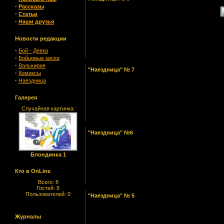
·
Рассказы
·
Статьи
·
Наши друзья
Новости редакции
·
Бой - Девка
·
Бойцовые киски
·
Валькирия
"Наездница" № 7
·
Комиксы
·
Наездница
Галерея
Случайная картинка:
"Наездница" №6
Блондинка 1
Кто в OnLine
Всего: 8
Гостей: 8
Пользователей: 0
"Наездница" № 5
Журналы