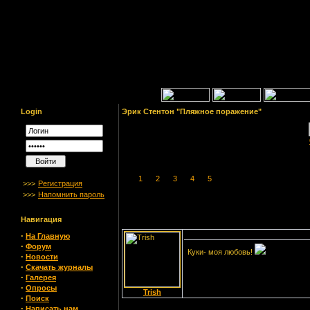
Login
Эрик Стентон "Пляжное поражение"
1
2
3
4
5
>>>
Регистрация
>>>
Напомнить пароль
Навигация
·
На Главную
·
Форум
Куки- моя любовь!
·
Новости
·
Скачать журналы
·
Галерея
·
Опросы
Trish
·
Поиск
·
Написать нам