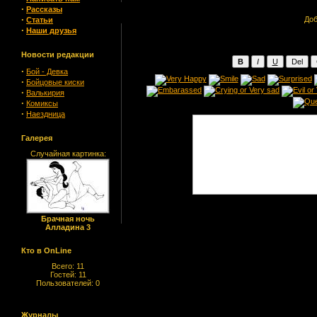
·
Рассказы
·
Доб
Статьи
·
Наши друзья
Новости редакции
·
Бой - Девка
·
Бойцовые киски
·
Валькирия
·
Комиксы
·
Наездница
Галерея
Случайная картинка:
Брачная ночь
Алладина 3
Кто в OnLine
Всего: 11
Гостей: 11
Пользователей: 0
Журналы