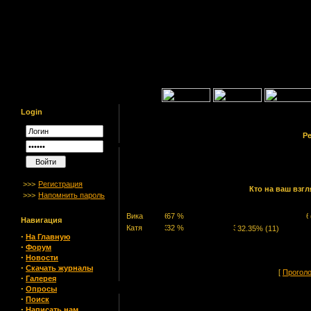
Login
Ре
>>>
Регистрация
Кто на ваш взг
>>>
Напомнить пароль
Вика
Навигация
Катя
32.35% (11)
·
На Главную
·
Форум
·
Новости
·
Скачать журналы
[
Прогол
·
Галерея
·
Опросы
·
Поиск
·
Написать нам