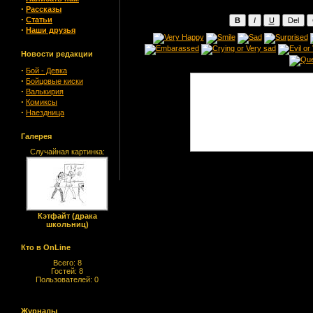
·
Рассказы
·
Статьи
·
Наши друзья
Новости редакции
·
Бой - Девка
·
Бойцовые киски
·
Валькирия
·
Комиксы
·
Наездница
Галерея
Случайная картинка:
Кэтфайт (драка
школьниц)
Кто в OnLine
Всего: 8
Гостей: 8
Пользователей: 0
Журналы