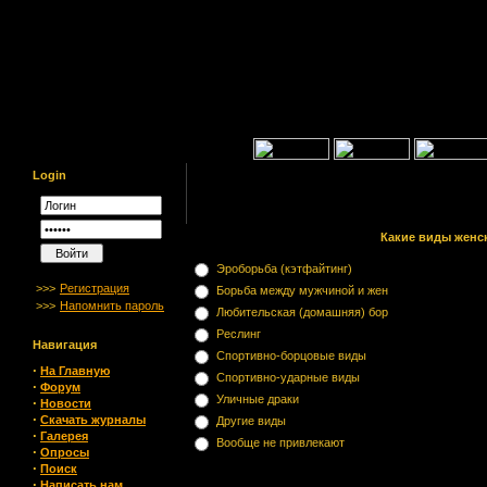
Login
Какие виды женс
Эроборьба (кэтфайтинг)
>>>
Регистрация
Борьба между мужчиной и жен
>>>
Напомнить пароль
Любительская (домашняя) бор
Реслинг
Навигация
Спортивно-борцовые виды
·
На Главную
Спортивно-ударные виды
·
Форум
Уличные драки
·
Новости
·
Скачать журналы
Другие виды
·
Галерея
Вообще не привлекают
·
Опросы
·
Поиск
·
Написать нам