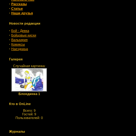
·
Рассказы
·
Статьи
·
Наши друзья
Новости редакции
·
Бой - Девка
·
Бойцовые киски
·
Валькирия
·
Комиксы
·
Наездница
Галерея
Случайная картинка:
Блондинка 1
Кто в OnLine
Всего: 9
Гостей: 9
Пользователей: 0
Журналы