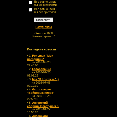
Все равно, лишь
бы со зрителями.
Все равно, лишь
бы без зрителей.
Результаты
Ответов 1680
Комментариев : 0
Последние новости
·
1:
Ponyman "Мои
наездницы"
на 2016-09-26
22:45:00
·
2:
Голосование
на 2016-07-26
09:09:25
·
3:
Мы "В Контакте" :)
на 2016-07-08
02:10:39
·
4:
Фотогалерея
"Бойцовых Кисок"
на 2015-12-25
22:55:10
·
5:
Авторский
сборник Пластуна ч 3.
на 2015-01-22
18:58:26
·
6:
Авторский