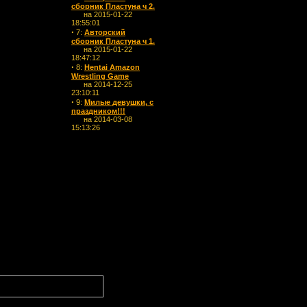
сборник Пластуна ч 2.
на 2015-01-22
18:55:01
·
7:
Авторский
сборник Пластуна ч 1.
на 2015-01-22
18:47:12
·
8:
Hentai Amazon
Wrestling Game
на 2014-12-25
23:10:11
·
9:
Милые девушки, с
праздником!!!
на 2014-03-08
15:13:26