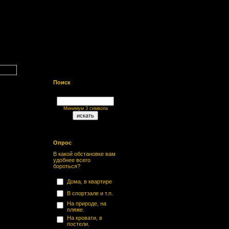
Поиск
Минимум 3 символа
Опрос
В какой обстановке вам
удобнее всего
бороться?
Дома, в квартире
В спортзале и т.п.
На природе, на
пляже.
На кровати, в
постели.