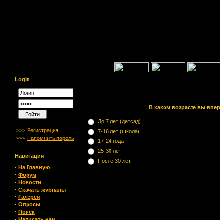
Login
В каком возрасте вы впе
До 7 лет (детсад)
>>>
Регистрация
7-16 лет (школа)
>>>
Напомнить пароль
17-24 года
25-30 лет
Навигация
После 30 лет
·
На Главную
·
Форум
·
Новости
·
Скачать журналы
·
Галерея
·
Опросы
·
Поиск
·
Написать нам