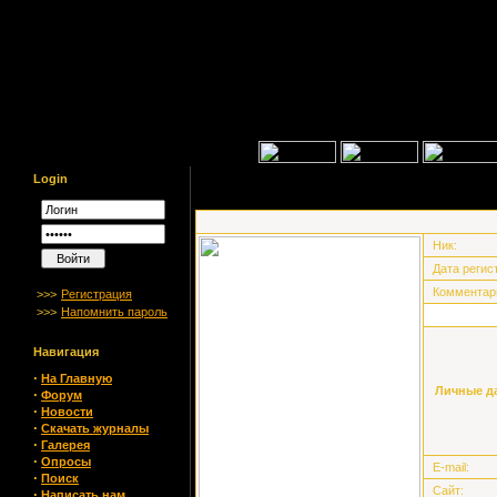
Login
Ник:
Дата регис
Комментар
>>>
Регистрация
>>>
Напомнить пароль
Навигация
·
На Главную
Личные д
·
Форум
·
Новости
·
Скачать журналы
·
Галерея
·
Опросы
E-mail:
·
Поиск
Сайт:
·
Написать нам