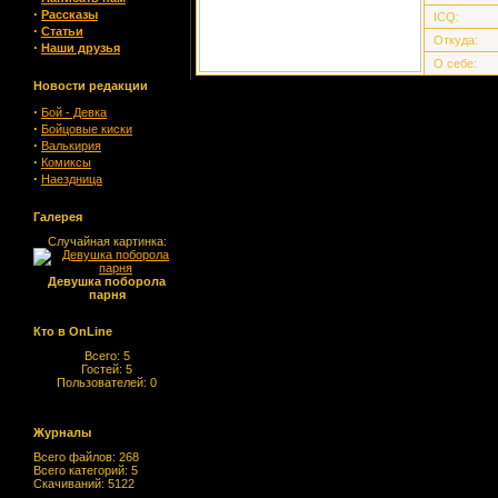
·
Рассказы
ICQ:
·
Статьи
Откуда:
·
Наши друзья
О себе:
Новости редакции
·
Бой - Девка
·
Бойцовые киски
·
Валькирия
·
Комиксы
·
Наездница
Галерея
Случайная картинка:
Девушка поборола
парня
Кто в OnLine
Всего: 5
Гостей: 5
Пользователей: 0
Журналы
Всего файлов: 268
Всего категорий: 5
Скачиваний: 5122