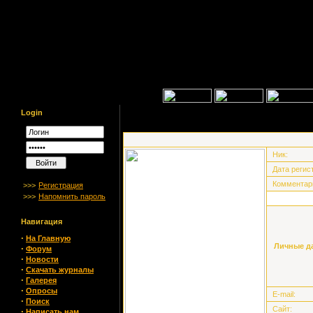
Login
Ник:
Дата регис
Комментар
>>>
Регистрация
>>>
Напомнить пароль
Навигация
·
На Главную
Личные д
·
Форум
·
Новости
·
Скачать журналы
·
Галерея
·
Опросы
E-mail:
·
Поиск
Сайт:
·
Написать нам