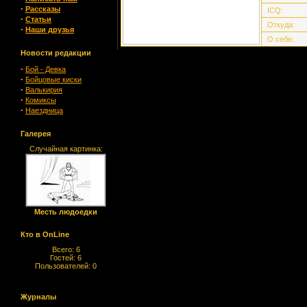
·
Рассказы
ICQ:
·
Статьи
Откуда:
·
Наши друзья
О себе:
Новости редакции
·
Бой - Девка
·
Бойцовые киски
·
Валькирия
·
Комиксы
·
Наездница
Галерея
Случайная картинка:
Месть людоедки
Кто в OnLine
Всего: 6
Гостей: 6
Пользователей: 0
Журналы