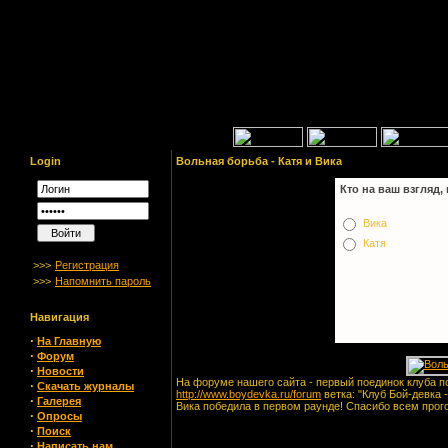
Login
Вольная борьба - Катя и Вика
Кто на ваш взгляд,
Вика
Катя
>>>
Регистрация
>>>
Напомнить пароль
Навигация
·
На Главную
·
Форум
·
Новости
На форуме нашего сайта - первый поединок клуба п
·
Скачать журналы
http://www.boydevka.ru/forum
ветка: "Клуб Бой-девка 
·
Галерея
Вика победила в первом раунде! Спасибо всем про
·
Опросы
·
Поиск
·
Написать нам