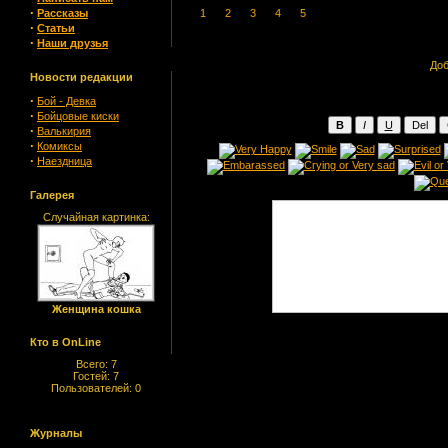
·
Рассказы
1
2
3
4
5
·
Статьи
·
Наши друзья
Доб
Новости редакции
·
Бой - Девка
·
Бойцовые киски
·
Валькирия
·
Комиксы
·
Наездница
Галерея
Случайная картинка:
Женщина кошка
Кто в OnLine
Всего: 7
Гостей: 7
Пользователей: 0
Журналы