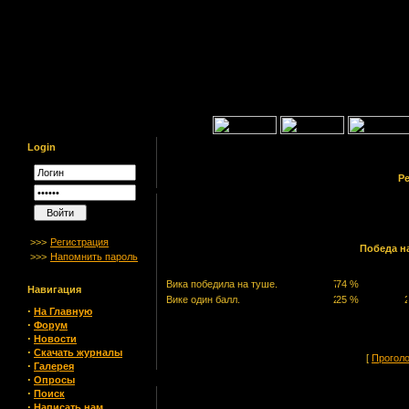
Login
Ре
>>>
Регистрация
Победа н
>>>
Напомнить пароль
Вика победила на туше.
Навигация
Вике один балл.
·
На Главную
·
Форум
·
Новости
·
Скачать журналы
[
Прогол
·
Галерея
·
Опросы
·
Поиск
·
Написать нам