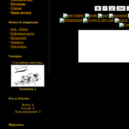
·
Рассказы
·
Статьи
·
Наши друзья
Новости редакции
·
Бой - Девка
·
Бойцовые киски
·
Валькирия
·
Комиксы
·
Наездница
Галерея
Случайная картинка:
Толкачки 1
Кто в OnLine
Всего: 9
Гостей: 9
Пользователей: 0
Журналы