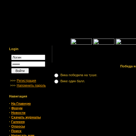
Login
Победа н
Вика победила на туше.
>>>
Регистрация
Вике один балл.
>>>
Напомнить пароль
Навигация
·
На Главную
·
Форум
·
Новости
·
Скачать журналы
·
Галерея
·
Опросы
·
Поиск
·
Написать нам