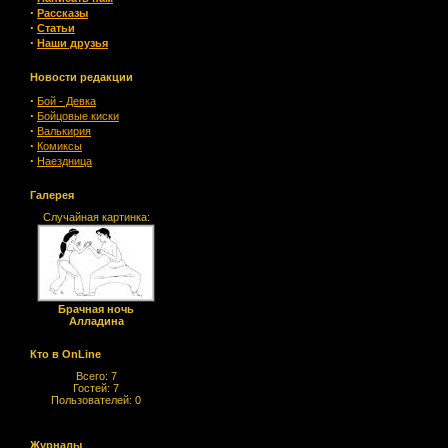
·
Рассказы
·
Статьи
·
Наши друзья
Новости редакции
·
Бой - Девка
·
Бойцовые киски
·
Валькирия
·
Комиксы
·
Наездница
Галерея
Случайная картинка:
Брачная ночь
Алладина
Кто в OnLine
Всего: 7
Гостей: 7
Пользователей: 0
Журналы