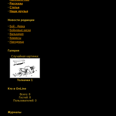
·
Рассказы
·
Статьи
·
Наши друзья
Новости редакции
·
Бой - Девка
·
Бойцовые киски
·
Валькирия
·
Комиксы
·
Наездница
Галерея
Случайная картинка:
Толкачки 1
Кто в OnLine
Всего: 8
Гостей: 8
Пользователей: 0
Журналы