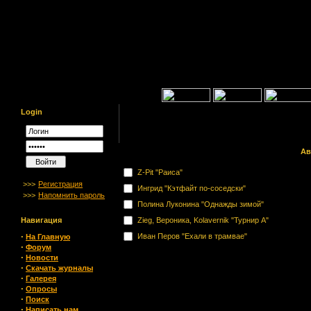
Login
Ав
Z-Pit "Раиса"
>>>
Регистрация
Ингрид "Кэтфайт по-соседски"
>>>
Напомнить пароль
Полина Луконина "Однажды зимой"
Навигация
Zieg, Вероника, Kolavernik "Турнир А"
·
Иван Перов "Ехали в трамвае"
На Главную
·
Форум
·
Новости
·
Скачать журналы
·
Галерея
·
Опросы
·
Поиск
·
Написать нам